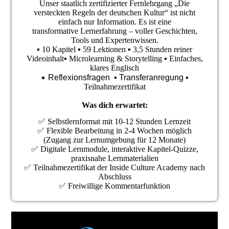
Unser staatlich zertifizierter Fernlehrgang
„Die
versteckten Regeln der deutschen Kultur“
ist nicht
einfach nur Information. Es ist eine
transformative
Lernerfahrung – voller Geschichten,
Tools und Expertenwissen.
▪️ 10 Kapitel ▪️ 59 Lektionen ▪️ 3,5 Stunden reiner
Videoinhalt▪️ Microlearning & Storytelling ▪️ Einfaches,
klares Englisch
▪️
Reflexionsfragen
▪️
Transferanregung
▪️
Teilnahmezertifikat
Was dich erwartet:
✅ Selbstlernformat mit 10-12 Stunden Lernzeit
✅ Flexible Bearbeitung in 2-4 Wochen möglich
(Zugang zur Lernumgebung für 12 Monate)
✅ Digitale Lernmodule, interaktive Kapitel-Quizze,
praxisnahe Lernmaterialien
✅ Teilnahmezertifikat der Inside Culture Academy nach
Abschluss
✅ Freiwillige Kommentarfunktion